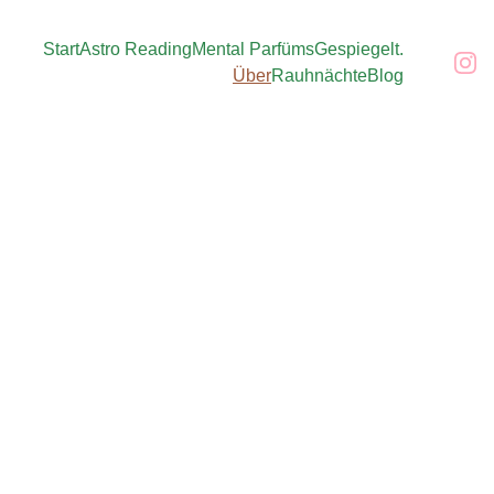
Start
Astro Reading
Mental Parfüms
Gespiegelt.
Über
Rauhnächte
Blog